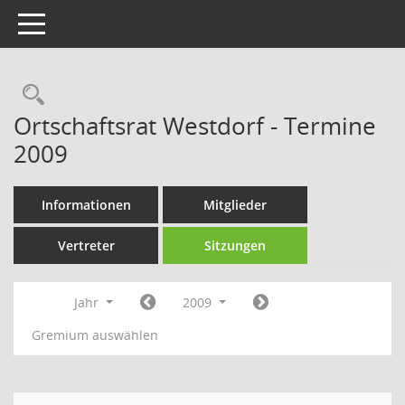
Toggle navigation
Rechercheauswahl
Ortschaftsrat Westdorf - Termine
2009
Informationen
Mitglieder
Vertreter
Sitzungen
Jahr
2009
Gremium auswählen