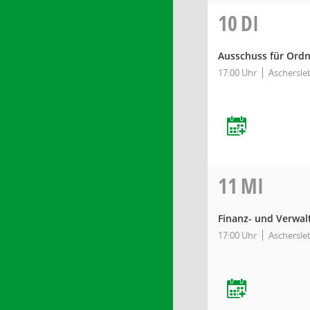
10
DI
Ausschuss für Ord
17:00 Uhr
Aschersleb
11
MI
Finanz- und Verwa
17:00 Uhr
Aschersleb