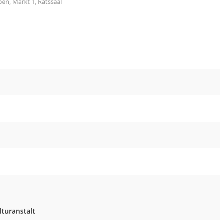
en, Markt 1, Ratssaal
lturanstalt