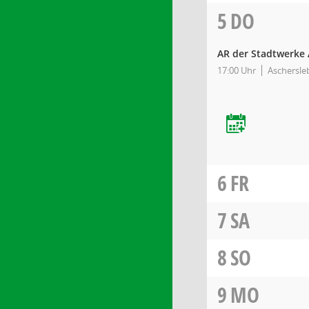
5
DO
AR der Stadtwerke
17:00 Uhr
Aschersle
6
FR
7
SA
8
SO
9
MO