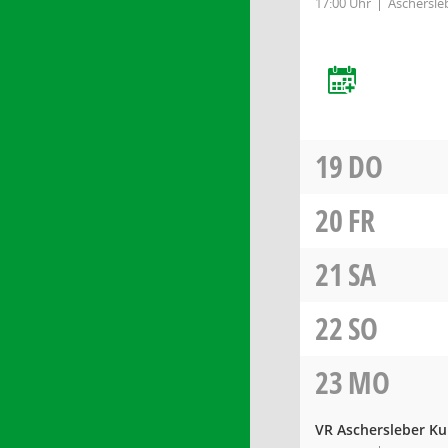
17:00 Uhr
Aschersleb
19
DO
20
FR
21
SA
22
SO
23
MO
VR Aschersleber Ku