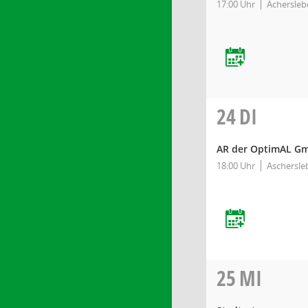
17:00 Uhr
Achersleb
24
DI
AR der OptimAL G
18:00 Uhr
Aschersle
25
MI