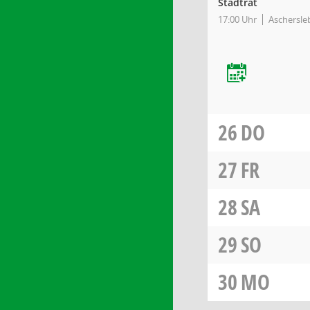
Stadtrat
17:00 Uhr
Aschersleb
26
DO
27
FR
28
SA
29
SO
30
MO