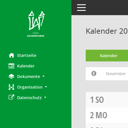
Toggle navigation
Kalender 2
Startseite
Kalender
Kalender
November
Dokumente
Organisation
1
SO
Datenschutz
2
MO