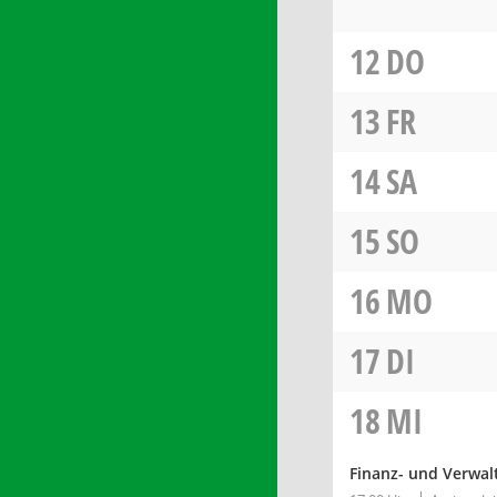
12
DO
13
FR
14
SA
15
SO
16
MO
17
DI
18
MI
Finanz- und Verwa