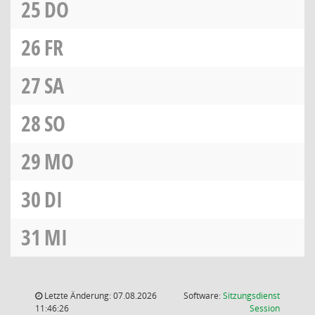
25
DO
26
FR
27
SA
28
SO
29
MO
30
DI
31
MI
Letzte Änderung: 07.08.2026
Software:
Sitzungsdienst
(Wird in
11:46:26
Session