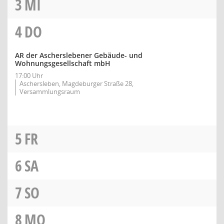
3
MI
4
DO
AR der Ascherslebener Gebäude- und
Wohnungsgesellschaft mbH
17:00 Uhr
Aschersleben, Magdeburger Straße 28,
Versammlungsraum
5
FR
6
SA
7
SO
8
MO