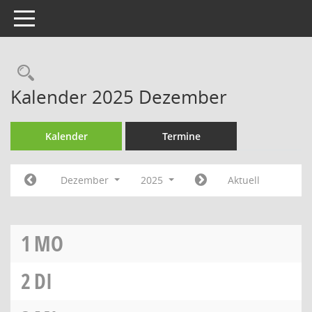
Toggle navigation
Rechercheauswahl
Kalender 2025 Dezember
Kalender
Termine
Dezember
2025
Aktuell
1
MO
2
DI