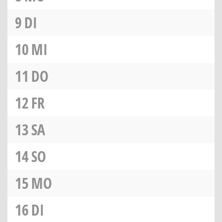
9
DI
10
MI
11
DO
12
FR
13
SA
14
SO
15
MO
16
DI