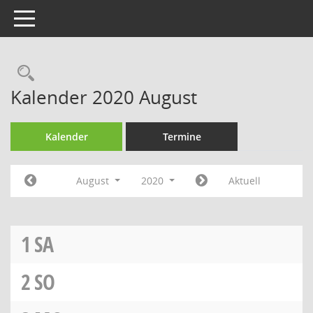
Toggle navigation
Rechercheauswahl
Kalender 2020 August
Kalender
Termine
August
2020
Aktuell
1
SA
2
SO