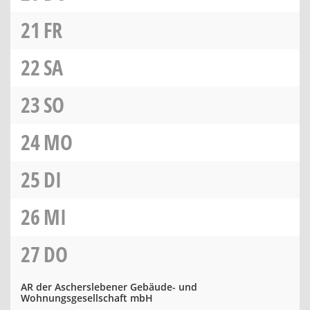
21
FR
22
SA
23
SO
24
MO
25
DI
26
MI
27
DO
AR der Ascherslebener Gebäude- und
Wohnungsgesellschaft mbH