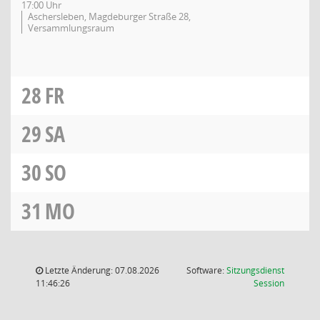
17:00 Uhr
Aschersleben, Magdeburger Straße 28,
Versammlungsraum
28
FR
29
SA
30
SO
31
MO
Letzte Änderung: 07.08.2026
Software:
Sitzungsdienst
(Wird in
11:46:26
Session