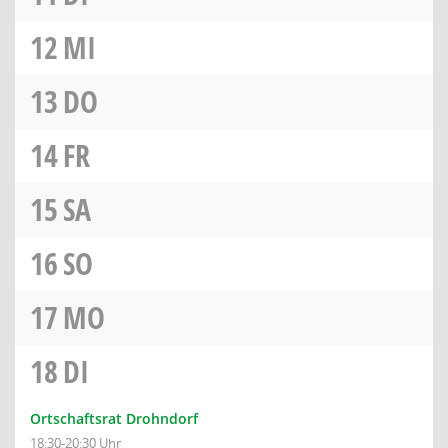
12
MI
13
DO
14
FR
15
SA
16
SO
17
MO
18
DI
Ortschaftsrat Drohndorf
18:30-20:30 Uhr