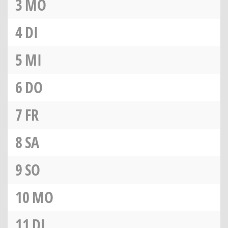
3
MO
4
DI
5
MI
6
DO
7
FR
8
SA
9
SO
10
MO
11
DI