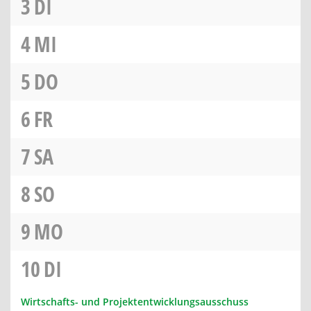
3
DI
4
MI
5
DO
6
FR
7
SA
8
SO
9
MO
10
DI
Wirtschafts- und Projektentwicklungsausschuss