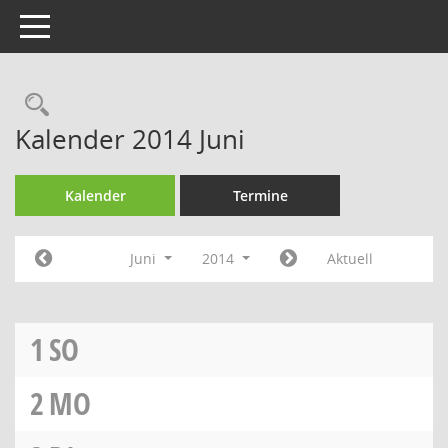
Toggle navigation
Rechercheauswahl
Kalender 2014 Juni
Kalender
Termine
Juni
2014
Aktuell
1
SO
2
MO