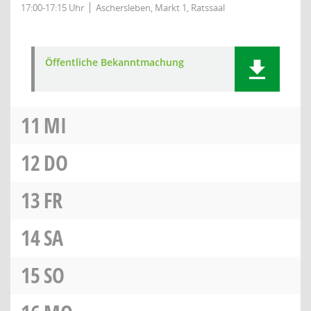
17:00-17:15 Uhr
Aschersleben, Markt 1, Ratssaal
Öffentliche Bekanntmachung
11
MI
12
DO
13
FR
14
SA
15
SO