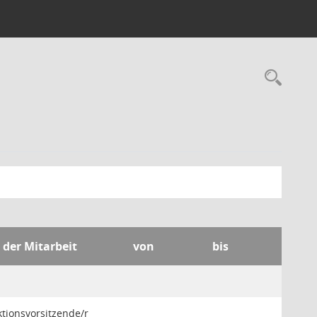
Rec
 der Mitarbeit
von
bis
ktionsvorsitzende/r