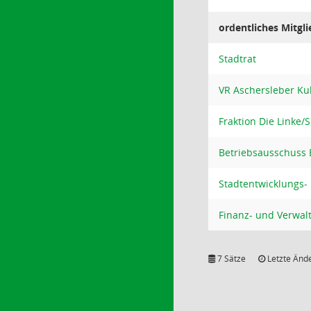
ordentliches Mitgli
Stadtrat
VR Aschersleber Kul
Fraktion Die Linke/
Betriebsausschuss
Stadtentwicklungs-
Finanz- und Verwa
7 Sätze
Letzte Ände