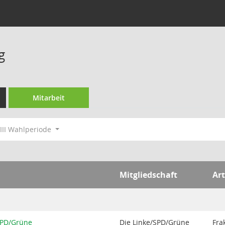
g
Mitarbeit
III Wahlperiode
Mitgliedschaft
Art
/SPD/Grüne
Die Linke/SPD/Grüne
Fra