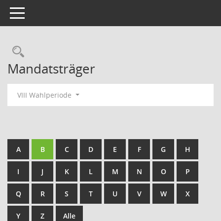
Toggle navigation
Rechercheauswahl
Mandatsträger
VIII Wahlperiode
A
B
C
D
E
F
G
H
I
J
K
L
M
N
O
P
Q
R
S
T
U
V
W
X
Y
Z
Alle