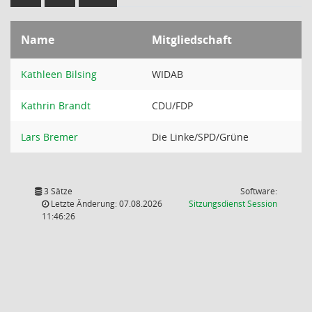
Name
Mitgliedschaft
Kathleen Bilsing
WIDAB
Kathrin Brandt
CDU/FDP
Lars Bremer
Die Linke/SPD/Grüne
3 Sätze
Software:
(Wird in
Letzte Änderung: 07.08.2026
Sitzungsdienst
Session
11:46:26