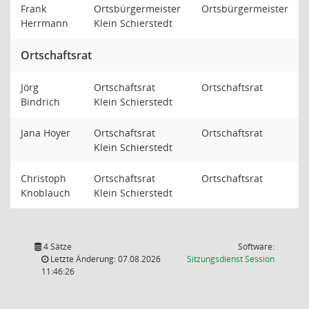
Frank
Ortsbürgermeister
Ortsbürgermeister
Herrmann
Klein Schierstedt
Ortschaftsrat
Jörg
Ortschaftsrat
Ortschaftsrat
Bindrich
Klein Schierstedt
Jana Hoyer
Ortschaftsrat
Ortschaftsrat
Klein Schierstedt
Christoph
Ortschaftsrat
Ortschaftsrat
Knoblauch
Klein Schierstedt
4 Sätze
Software:
(Wird in
Letzte Änderung: 07.08.2026
Sitzungsdienst
Session
11:46:26