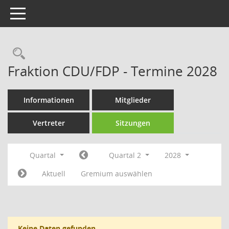
Toggle navigation
Rechercheauswahl
Fraktion CDU/FDP - Termine 2028
Informationen
Mitglieder
Vertreter
Sitzungen
Quartal
Quartal 2
2028
Aktuell
Gremium auswählen
Keine Daten gefunden.