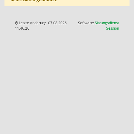
Letzte Änderung: 07.08.2026
Software:
Sitzungsdienst
(Wird in
11:46:26
Session