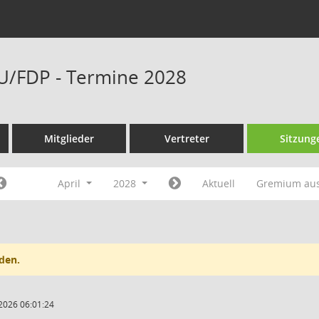
U/FDP - Termine 2028
Mitglieder
Vertreter
Sitzung
April
2028
Aktuell
Gremium au
den.
2026 06:01:24