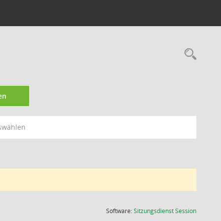
Rec
en
swählen
(Wird in
Software:
Sitzungsdienst
Session