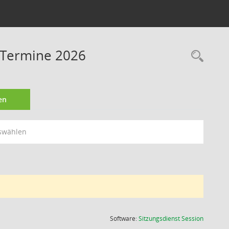
- Termine 2026
Rec
en
swählen
(Wird in
Software:
Sitzungsdienst
Session