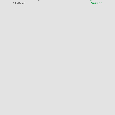
(Wird in
11:46:26
Session